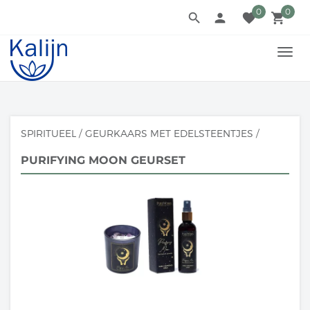
0
0
search
person
favorite
local_grocery_store
TOGG
NAVI
SPIRITUEEL
/
GEURKAARS MET EDELSTEENTJES
/
PURIFYING MOON GEURSET