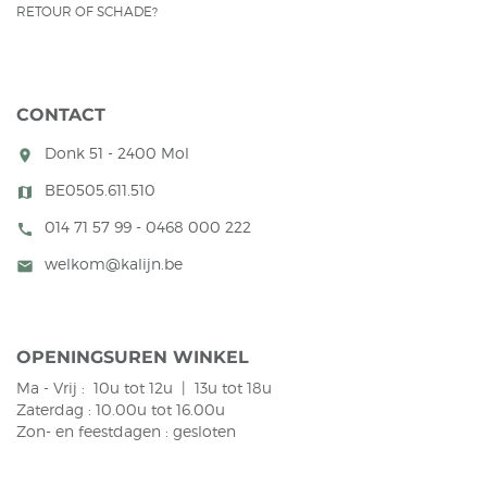
RETOUR OF SCHADE?
CONTACT
Donk 51 - 2400 Mol
room
BE0505.611.510
map
014 71 57 99 - 0468 000 222
call
welkom@kalijn.be
mail
OPENINGSUREN WINKEL
Ma - Vrij : 10u tot 12u | 13u tot 18u
Zaterdag : 10.00u tot 16.00u
Zon- en feestdagen : gesloten