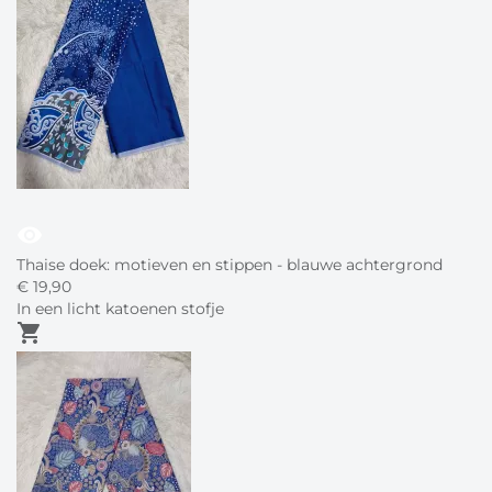
visibility
Thaise doek: motieven en stippen - blauwe achtergrond
€
19,
90
In een licht katoenen stofje
shopping_cart