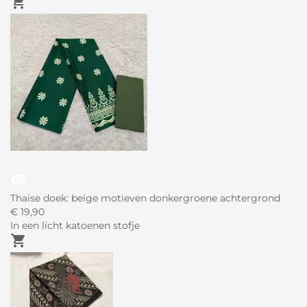
shopping_cart
visibility
Thaise doek: beige motieven donkergroene achtergrond
€
19,
90
In een licht katoenen stofje
shopping_cart