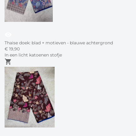
visibility
Thaise doek: blad + motieven - blauwe achtergrond
€
19,
90
In een licht katoenen stofje
shopping_cart