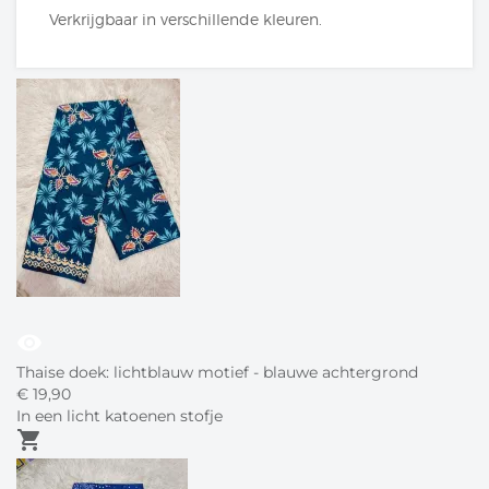
Verkrijgbaar in verschillende kleuren.
visibility
Thaise doek: lichtblauw motief - blauwe achtergrond
€
19,
90
In een licht katoenen stofje
shopping_cart