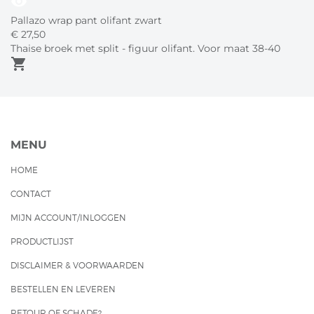
visibility
Pallazo wrap pant olifant zwart
€
27,
50
Thaise broek met split - figuur olifant. Voor maat 38-40
shopping_cart
MENU
HOME
CONTACT
MIJN ACCOUNT/INLOGGEN
PRODUCTLIJST
DISCLAIMER & VOORWAARDEN
BESTELLEN EN LEVEREN
RETOUR OF SCHADE?