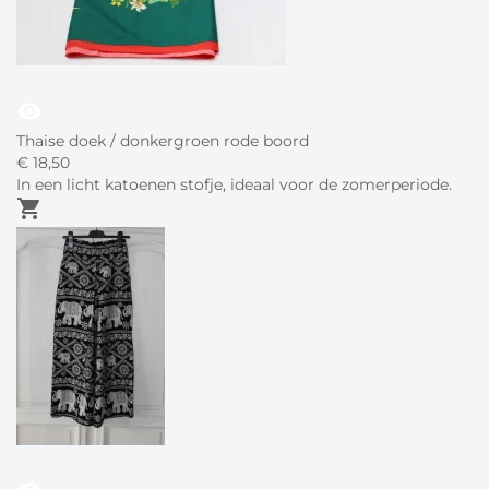
visibility
Thaise doek / donkergroen rode boord
€
18,
50
In een licht katoenen stofje, ideaal voor de zomerperiode.
shopping_cart