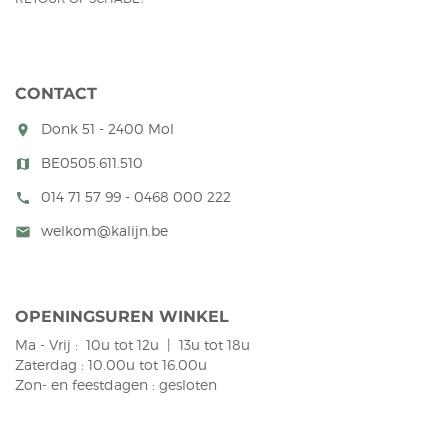
CONTACT
Donk 51 - 2400 Mol
room
BE0505.611.510
map
014 71 57 99 - 0468 000 222
call
welkom@kalijn.be
mail
OPENINGSUREN WINKEL
Ma - Vrij : 10u tot 12u | 13u tot 18u
Zaterdag : 10.00u tot 16.00u
Zon- en feestdagen : gesloten