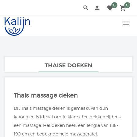
0
0
search
person
favorite
local_grocery_store
TOGG
NAVI
THAISE DOEKEN
Thais massage deken
Dit Thais massage deken is gemaakt van dun
katoen en is ideaal om je klant af te dekken tijdens
een massage. Het deken heeft een lengte van 185-
190 cm en bedekt de hele massagetafel.