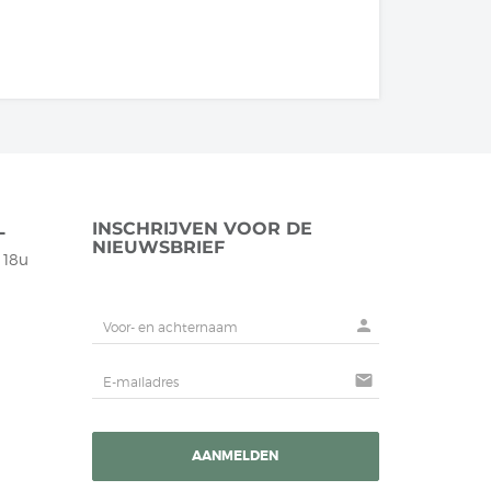
L
INSCHRIJVEN VOOR DE
NIEUWSBRIEF
t 18u
person
mail
AANMELDEN