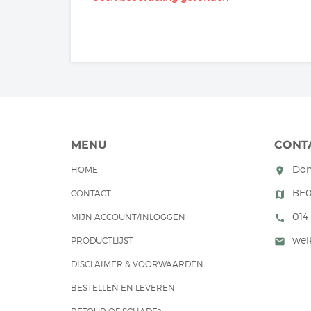
MENU
CONT
Don
HOME
room
BE0
CONTACT
map
014
MIJN ACCOUNT/INLOGGEN
call
wel
PRODUCTLIJST
mail
DISCLAIMER & VOORWAARDEN
BESTELLEN EN LEVEREN