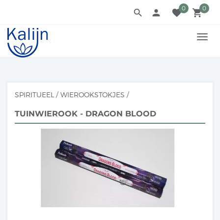
0
0
search
person
favorite
local_grocery_store
TOGG
NAVI
SPIRITUEEL
/
WIEROOKSTOKJES
/
TUINWIEROOK - DRAGON BLOOD