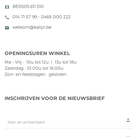
BE0505.611.510
map
014 71 57 99 - 0468 000 222
call
welkom@kalijn.be
mail
OPENINGSUREN WINKEL
Ma - Vrij : 10u tot 12u | 13u tot 18u
Zaterdag : 10.00u tot 16.00u
Zon- en feestdagen : gesloten
INSCHRIJVEN VOOR DE NIEUWSBRIEF
person