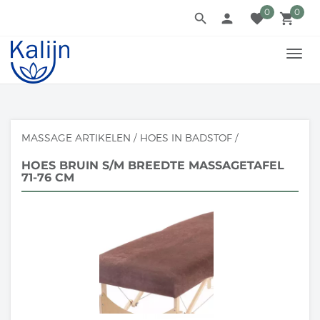
0
0
search
person
favorite
local_grocery_store
TOGG
NAVI
MASSAGE ARTIKELEN
/
HOES IN BADSTOF
/
HOES BRUIN S/M BREEDTE MASSAGETAFEL
71-76 CM