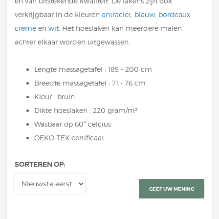
en van uitstekende kwaliteit. De lakens zijn ook
verkrijgbaar in de kleuren
antraciet
,
blauw
,
bordeaux
,
creme
en
wit
. Het hoeslaken kan meerdere malen
achter elkaar worden uitgewassen.
Lengte massagetafel : 185 - 200 cm
Breedte massagetafel : 71 - 76 cm
Kleur : bruin
Dikte hoeslaken : 220 gram/m²
Wasbaar op 60° celcius
OEKO-TEX certificaat
SORTEREN OP:
GEEF UW MENING