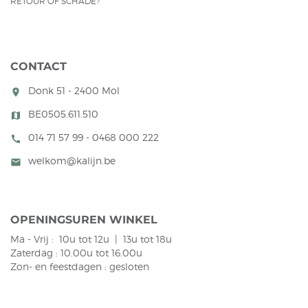
RETOUR OF SCHADE?
CONTACT
Donk 51 - 2400 Mol
room
BE0505.611.510
map
014 71 57 99 - 0468 000 222
call
welkom@kalijn.be
mail
OPENINGSUREN WINKEL
Ma - Vrij : 10u tot 12u | 13u tot 18u
Zaterdag : 10.00u tot 16.00u
Zon- en feestdagen : gesloten